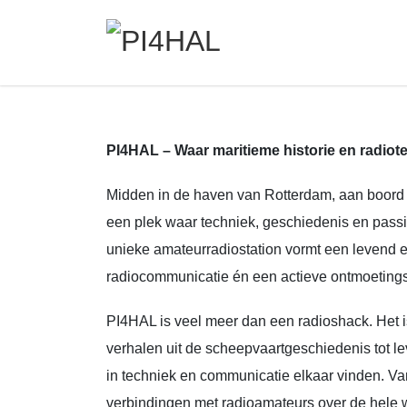
Ga
Ga
naar
naar
de
de
inhoud
navigatie
Previous
PI4HAL – Waar maritieme historie en radi
Midden in de haven van Rotterdam, aan boord 
een plek waar techniek, geschiedenis en pass
unieke amateurradiostation vormt een levend ee
radiocommunicatie én een actieve ontmoetings
PI4HAL is veel meer dan een radioshack. Het 
verhalen uit de scheepvaartgeschiedenis tot
in techniek en communicatie elkaar vinden. Van
verbindingen met radioamateurs over de hele 