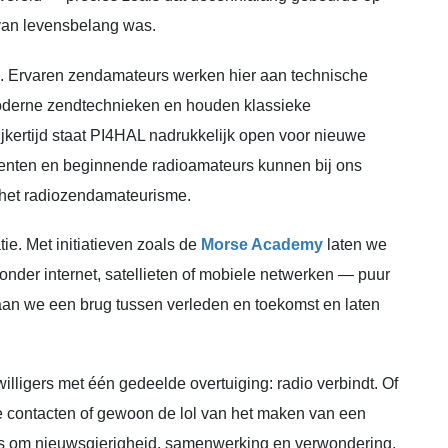
 van levensbelang was.
ijk. Ervaren zendamateurs werken hier aan technische
oderne zendtechnieken en houden klassieke
kertijd staat PI4HAL nadrukkelijk open voor nieuwe
denten en beginnende radioamateurs kunnen bij ons
het radiozendamateurisme.
e. Met initiatieven zoals de
Morse Academy
laten we
nder internet, satellieten of mobiele netwerken — puur
an we een brug tussen verleden en toekomst en laten
lligers met één gedeelde overtuiging: radio verbindt. Of
ale contacten of gewoon de lol van het maken van een
es om nieuwsgierigheid, samenwerking en verwondering.