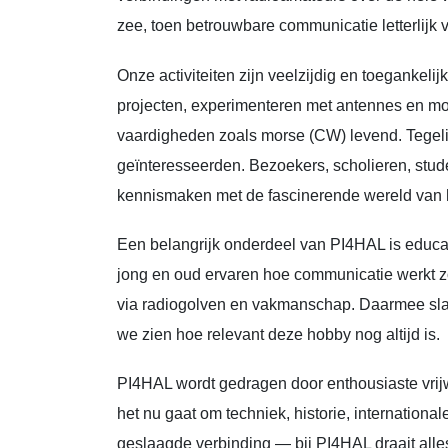
zee, toen betrouwbare communicatie letterlijk
Onze activiteiten zijn veelzijdig en toegankel
projecten, experimenteren met antennes en m
vaardigheden zoals morse (CW) levend. Tegelij
geïnteresseerden. Bezoekers, scholieren, stu
kennismaken met de fascinerende wereld van 
Een belangrijk onderdeel van PI4HAL is educati
jong en oud ervaren hoe communicatie werkt zo
via radiogolven en vakmanschap. Daarmee sla
we zien hoe relevant deze hobby nog altijd is.
PI4HAL wordt gedragen door enthousiaste vrijwi
het nu gaat om techniek, historie, internation
geslaagde verbinding — bij PI4HAL draait all