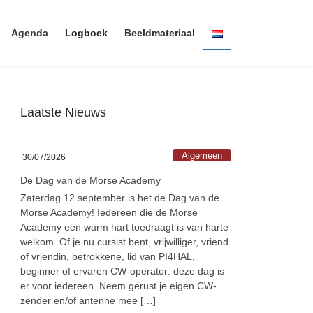
Agenda
Logboek
Beeldmateriaal
Next
Laatste Nieuws
Algemeen
30/07/2026
De Dag van de Morse Academy
Zaterdag 12 september is het de Dag van de
Morse Academy! Iedereen die de Morse
Academy een warm hart toedraagt is van harte
welkom. Of je nu cursist bent, vrijwilliger, vriend
of vriendin, betrokkene, lid van PI4HAL,
beginner of ervaren CW-operator: deze dag is
er voor iedereen. Neem gerust je eigen CW-
zender en/of antenne mee […]