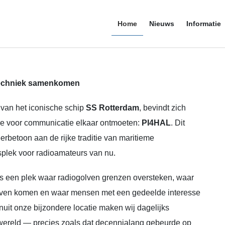
Home
Nieuws
Informatie
otechniek samenkomen
van het iconische schip
SS Rotterdam
, bevindt zich
ie voor communicatie elkaar ontmoeten:
PI4HAL
. Dit
rbetoon aan de rijke traditie van maritieme
plek voor radioamateurs van nu.
is een plek waar radiogolven grenzen oversteken, waar
 leven komen en waar mensen met een gedeelde interesse
uit onze bijzondere locatie maken wij dagelijks
wereld — precies zoals dat decennialang gebeurde op